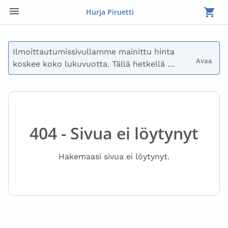
Hurja Piruetti
Ilmoittautumissivullamme mainittu hinta 
Avaa 
koskee koko lukuvuotta. Tällä hetkellä 
maksetaan vain syyslukukauden maksu.

Voit myös päättää olla maksamatta 
ilmoittautumisen yhteydessä, jolloin 
lähetämme sinulle laskun. Lasku voidaan 
404 - Sivua ei löytynyt
myös jakaa useisiin eriin. Ota yhteyttä 
osoitteeseen laskutus@hurjapiruetti.com, jos 
Hakemaasi sivua ei löytynyt.
sinulla on kysymyksiä maksusta.