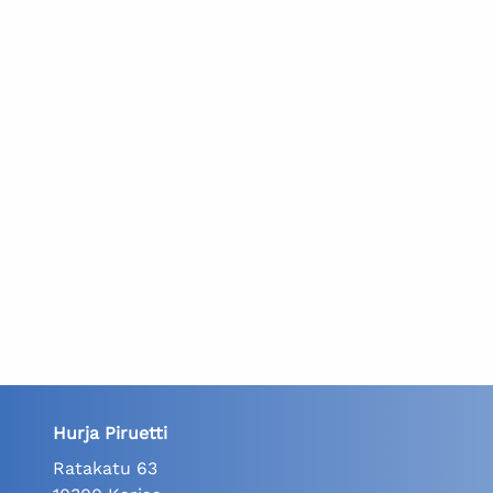
Hurja Piruetti
Ratakatu 63