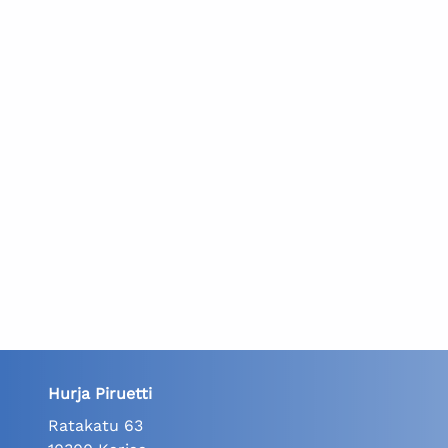
Hurja Piruetti
Ratakatu 63