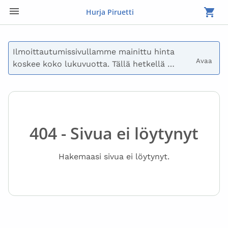
Hurja Piruetti
Ilmoittautumissivullamme mainittu hinta 
Avaa 
koskee koko lukuvuotta. Tällä hetkellä 
maksetaan vain syyslukukauden maksu.

Voit myös päättää olla maksamatta 
ilmoittautumisen yhteydessä, jolloin 
lähetämme sinulle laskun. Lasku voidaan 
404 - Sivua ei löytynyt
myös jakaa useisiin eriin. Ota yhteyttä 
osoitteeseen laskutus@hurjapiruetti.com, jos 
Hakemaasi sivua ei löytynyt.
sinulla on kysymyksiä maksusta.