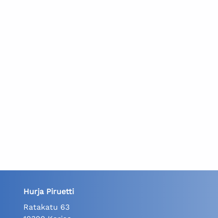
Hurja Piruetti
Ratakatu 63