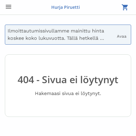
Hurja Piruetti
Ilmoittautumissivullamme mainittu hinta 
Avaa 
koskee koko lukuvuotta. Tällä hetkellä 
maksetaan vain syyslukukauden maksu.

Voit myös päättää olla maksamatta 
ilmoittautumisen yhteydessä, jolloin 
lähetämme sinulle laskun. Lasku voidaan 
404 - Sivua ei löytynyt
myös jakaa useisiin eriin. Ota yhteyttä 
osoitteeseen laskutus@hurjapiruetti.com, jos 
Hakemaasi sivua ei löytynyt.
sinulla on kysymyksiä maksusta.