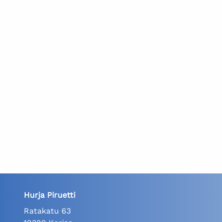
Hurja Piruetti
Ratakatu 63