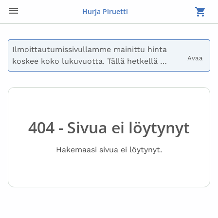
Hurja Piruetti
Ilmoittautumissivullamme mainittu hinta 
Avaa 
koskee koko lukuvuotta. Tällä hetkellä 
maksetaan vain syyslukukauden maksu.

Voit myös päättää olla maksamatta 
ilmoittautumisen yhteydessä, jolloin 
lähetämme sinulle laskun. Lasku voidaan 
404 - Sivua ei löytynyt
myös jakaa useisiin eriin. Ota yhteyttä 
osoitteeseen laskutus@hurjapiruetti.com, jos 
Hakemaasi sivua ei löytynyt.
sinulla on kysymyksiä maksusta.