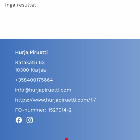
Inga resultat
Hurja Piruetti
Ratakatu 63
10300 Karjaa
+358400175664
info@hurjapiruetti.com
https://www.hurjapiruetti.com/fi/
FO-nummer: 1527014-2
Facebook
Instagram