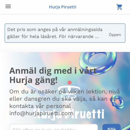
Hurja Piruetti
Det pris som anges på vår anmälningssida 
Öppen 
gäller för hela läsåret. För närvarande 
betalas endast avgiften för höstterminen.

Du kan också välja att inte betala vid 
anmälan, då skickar vi en faktura till dig. 
Anmäl dig med i vårt
Fakturan kan även delas upp i flera 
Hurja gäng!
delbetalningar. Kontakta oss på 
laskutus@hurjapiruetti.com för frågor om 
Om du är osäker på vilken lektion, nivå
betalning.
eller dansgren du ska välja, så kan du
kontakta vår personal
info@hurjapiruetti.com
Sök kurser
Sök