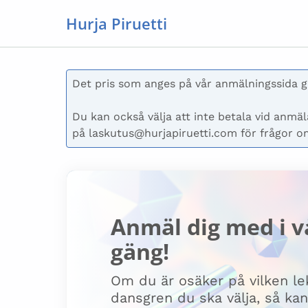
Hurja Piruetti
Det pris som anges på vår anmälningssida gäl
Du kan också välja att inte betala vid anmäla
på laskutus@hurjapiruetti.com för frågor o
Anmäl dig med i v
gäng!
Om du är osäker på vilken lek
dansgren du ska välja, så ka