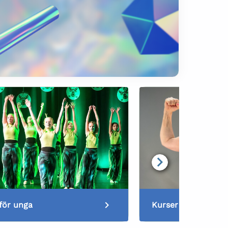
för unga
Kurser för vuxna