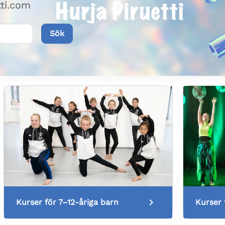
tti.com
Sök
Kurser för 7–12-åriga barn
Kurser 