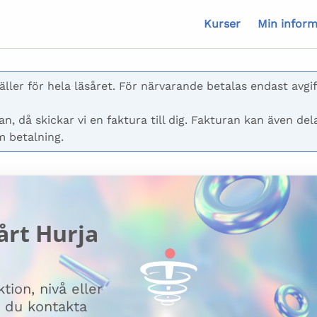
Kurser
Min inform
ler för hela läsåret. För närvarande betalas endast avgif
n, då skickar vi en faktura till dig. Fakturan kan även del
m betalning.
årt Hurja
tion, nivå eller
n du kontakta