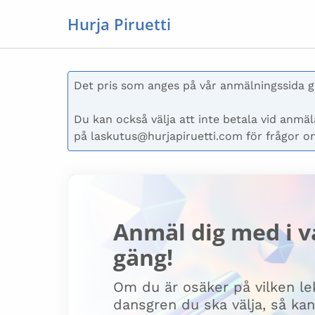
Hurja Piruetti
Det pris som anges på vår anmälningssida gäl
Du kan också välja att inte betala vid anmäla
på laskutus@hurjapiruetti.com för frågor o
Anmäl dig med i v
gäng!
Om du är osäker på vilken lek
dansgren du ska välja, så ka