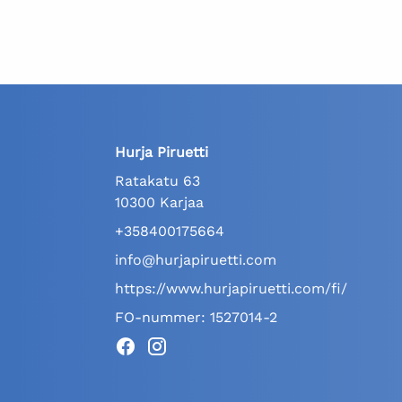
Hurja Piruetti
Ratakatu 63
10300 Karjaa
+358400175664
info@hurjapiruetti.com
https://www.hurjapiruetti.com/fi/
FO-nummer: 1527014-2
Facebook
Instagram