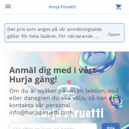
Hurja Piruetti
Det pris som anges på vår anmälningssida 
Öppen 
gäller för hela läsåret. För närvarande 
betalas endast avgiften för höstterminen.

Du kan också välja att inte betala vid 
anmälan, då skickar vi en faktura till dig. 
Anmäl dig med i vårt
Fakturan kan även delas upp i flera 
Hurja gäng!
delbetalningar. Kontakta oss på 
laskutus@hurjapiruetti.com för frågor om 
Om du är osäker på vilken lektion, nivå
betalning.
eller dansgren du ska välja, så kan du
kontakta vår personal
info@hurjapiruetti.com
Sök kurser
Sök