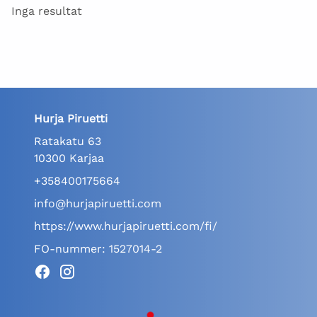
Inga resultat
Hurja Piruetti
Ratakatu 63
10300 Karjaa
+358400175664
info@hurjapiruetti.com
https://www.hurjapiruetti.com/fi/
FO-nummer: 1527014-2
Facebook
Instagram