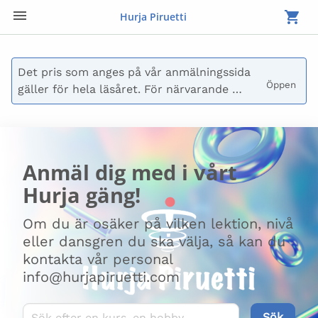
Hurja Piruetti
Det pris som anges på vår anmälningssida 
Öppen 
gäller för hela läsåret. För närvarande 
betalas endast avgiften för höstterminen.

Du kan också välja att inte betala vid 
anmälan, då skickar vi en faktura till dig. 
Anmäl dig med i vårt
Fakturan kan även delas upp i flera 
Hurja gäng!
delbetalningar. Kontakta oss på 
laskutus@hurjapiruetti.com för frågor om 
Om du är osäker på vilken lektion, nivå
betalning.
eller dansgren du ska välja, så kan du
kontakta vår personal
info@hurjapiruetti.com
Sök kurser
Sök