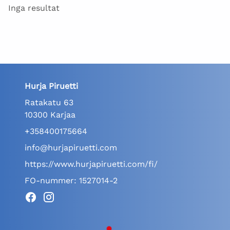
Inga resultat
Hurja Piruetti
Ratakatu 63
10300 Karjaa
+358400175664
info@hurjapiruetti.com
https://www.hurjapiruetti.com/fi/
FO-nummer: 1527014-2
Facebook
Instagram