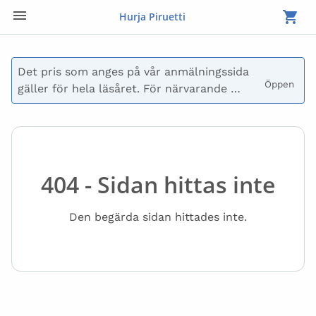
Hurja Piruetti
Det pris som anges på vår anmälningssida 
Öppen 
gäller för hela läsåret. För närvarande 
betalas endast avgiften för höstterminen.

Du kan också välja att inte betala vid 
anmälan, då skickar vi en faktura till dig. 
Fakturan kan även delas upp i flera 
404 - Sidan hittas inte
delbetalningar. Kontakta oss på 
laskutus@hurjapiruetti.com för frågor om 
Den begärda sidan hittades inte.
betalning.