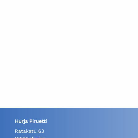
Hurja Piruetti
Ratakatu 63