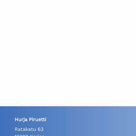
Hurja Piruetti
Ratakatu 63