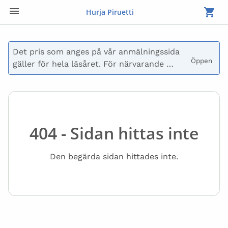
Hurja Piruetti
Det pris som anges på vår anmälningssida 
Öppen 
gäller för hela läsåret. För närvarande 
betalas endast avgiften för höstterminen.

Du kan också välja att inte betala vid 
anmälan, då skickar vi en faktura till dig. 
Fakturan kan även delas upp i flera 
404 - Sidan hittas inte
delbetalningar. Kontakta oss på 
laskutus@hurjapiruetti.com för frågor om 
Den begärda sidan hittades inte.
betalning.