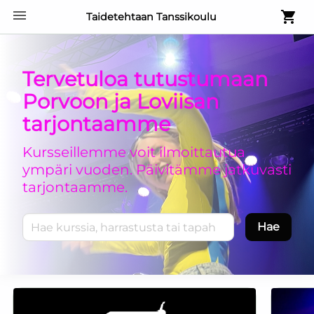
Taidetehtaan Tanssikoulu
Tervetuloa tutustumaan
Porvoon ja Loviisan
tarjontaamme
Kursseillemme voit ilmoittautua
ympäri vuoden. Päivitämme jatkuvasti
tarjontaamme.
Hae kursseja
Hae