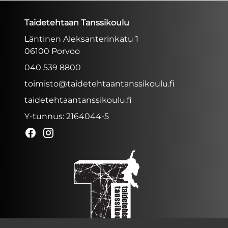
Taidetehtaan Tanssikoulu
Läntinen Aleksanterinkatu 1
06100 Porvoo
040 539 8800
toimisto@taidetehtaantanssikoulu.fi
taidetehtaantanssikoulu.fi
Y-tunnus: 2164044-5
Facebook
Instagram