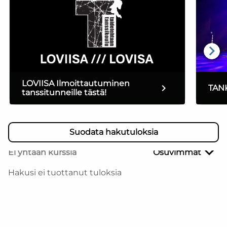
LOVIISA Ilmoittautuminen
TANK
tanssitunneille tästä!
Suodata hakutuloksia
Ei yhtään kurssia
Osuvimmat
Hakusi ei tuottanut tuloksia