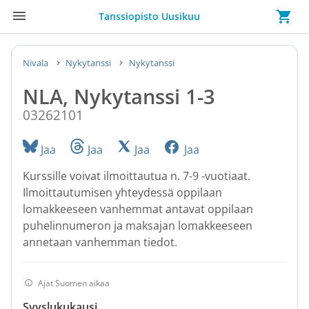
Tanssiopisto Uusikuu
Nivala
Nykytanssi
Nykytanssi
NLA, Nykytanssi 1-3
03262101
Jaa
Jaa
Jaa
Jaa
Kurssille voivat ilmoittautua n. 7-9 -vuotiaat.
Ilmoittautumisen yhteydessä oppilaan
lomakkeeseen vanhemmat antavat oppilaan
puhelinnumeron ja maksajan lomakkeeseen
annetaan vanhemman tiedot.
Ajat Suomen aikaa
Syyslukukausi