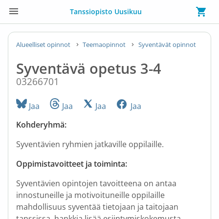
Tanssiopisto Uusikuu
Alueelliset opinnot
Teemaopinnot
Syventävät opinnot
Syventävä opetus 3-4
03266701
Jaa
Jaa
Jaa
Jaa
Kohderyhmä:
Syventävien ryhmien jatkaville oppilaille.
Oppimistavoitteet ja toiminta:
Syventävien opintojen tavoitteena on antaa
innostuneille ja motivoituneille oppilaille
mahdollisuus syventää tietojaan ja taitojaan
tanssissa, hankkia lisää esiintymiskokemusta,