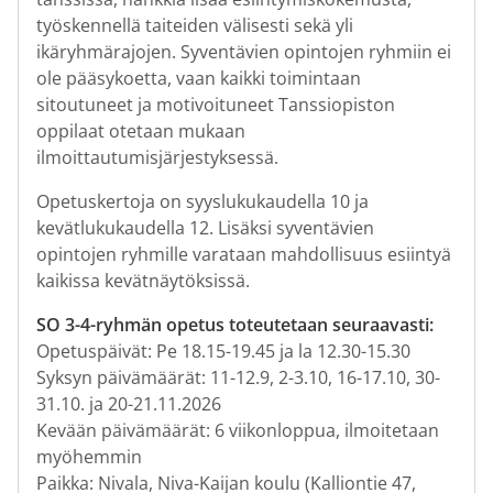
työskennellä taiteiden välisesti sekä yli
ikäryhmärajojen. Syventävien opintojen ryhmiin ei
ole pääsykoetta, vaan kaikki toimintaan
sitoutuneet ja motivoituneet Tanssiopiston
oppilaat otetaan mukaan
ilmoittautumisjärjestyksessä.
Opetuskertoja on syyslukukaudella 10 ja
kevätlukukaudella 12. Lisäksi syventävien
opintojen ryhmille varataan mahdollisuus esiintyä
kaikissa kevätnäytöksissä.
SO 3-4-ryhmän opetus toteutetaan seuraavasti:
Opetuspäivät: Pe 18.15-19.45 ja la 12.30-15.30
Syksyn päivämäärät: 11-12.9, 2-3.10, 16-17.10, 30-
31.10. ja 20-21.11.2026
Kevään päivämäärät: 6 viikonloppua, ilmoitetaan
myöhemmin
Paikka: Nivala, Niva-Kaijan koulu (Kalliontie 47,