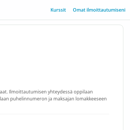
Kurssit
Omat ilmoittautumiseni
iaat. Ilmoittautumisen yhteydessä oppilaan
laan puhelinnumeron ja maksajan lomakkeeseen