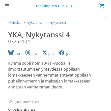
Tanssiopisto Uusikuu
Ylivieska
Nykytanssi
Nykytanssi
YKA, Nykytanssi 4
07262104
Jaa
Jaa
Jaa
Jaa
Ryhmä sopii noin 10-11 -vuotiaille.
Ilmoittautumisen yhteydessä oppilaan
lomakkeeseen vanhemmat antavat oppilaan
puhelinnumeron ja maksajan lomakkeeseen
annetaan vanhemman tiedot.
Ajat Suomen aikaa
Syyslukukausi