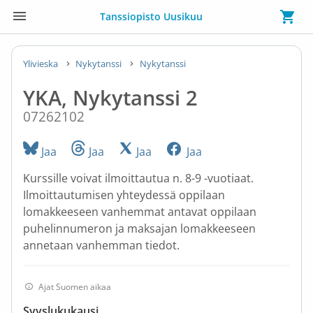
Tanssiopisto Uusikuu
Ylivieska
Nykytanssi
Nykytanssi
YKA, Nykytanssi 2
07262102
Jaa
Jaa
Jaa
Jaa
Kurssille voivat ilmoittautua n. 8-9 -vuotiaat.
Ilmoittautumisen yhteydessä oppilaan
lomakkeeseen vanhemmat antavat oppilaan
puhelinnumeron ja maksajan lomakkeeseen
annetaan vanhemman tiedot.
Ajat Suomen aikaa
Syyslukukausi