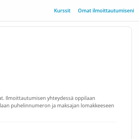
Kurssit
Omat ilmoittautumiseni
aat. Ilmoittautumisen yhteydessä oppilaan
laan puhelinnumeron ja maksajan lomakkeeseen