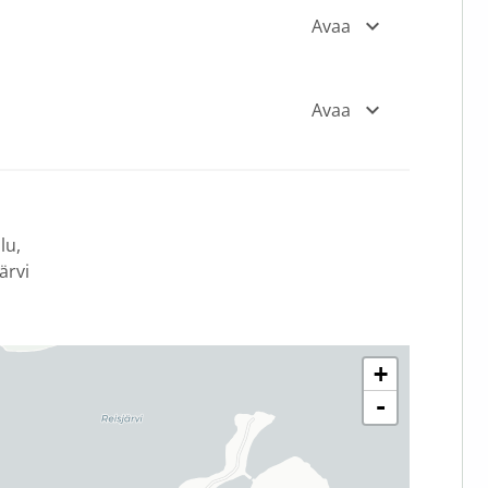
Avaa
Avaa
lu
ärvi
+
-