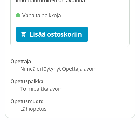
Ilmoittautuminen on avoinna
Vapaita paikkoja
Lisää ostoskoriin
Opettaja
Nimeä ei löytynyt Opettaja avoin
Opetuspaikka
Toimipaikka avoin
Opetusmuoto
Lähiopetus