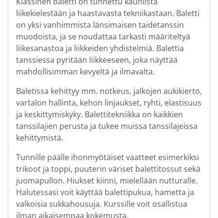
Klassinen baletti on tunnettu kauniista
liikekielestään ja haastavasta tekniikastaan. Baletti
on yksi vanhimmista länsimaisen taidetanssin
muodoista, ja se noudattaa tarkasti määriteltyä
liikesanastoa ja liikkeiden yhdistelmiä. Balettia
tanssiessa pyritään liikkeeseen, joka näyttää
mahdollisimman kevyeltä ja ilmavalta.
Baletissa kehittyy mm. notkeus, jalkojen aukikierto,
vartalon hallinta, kehon linjaukset, ryhti, elastisuus
ja keskittymiskyky. Balettitekniikka on kaikkien
tanssilajien perusta ja tukee muissa tanssilajeissa
kehittymistä.
Tunnille päälle ihonmyötäiset vaatteet esimerkiksi
trikoot ja toppi, puuterin väriset balettitossut sekä
juomapullon. Hiukset kiinni, mielellään nutturalle.
Halutessasi voit käyttää balettipukua, hametta ja
valkoisia sukkahousuja. Kurssille voit osallistua
ilman aikaisempaa kokemusta.