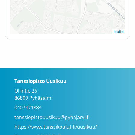
Leaflet
Tanssiopisto Uusikuu
Ollintie 26
86800 Pyhäsalmi
0407471884
tanssiopistouusikuu@pyhajarvi.fi
https://www.tanssikoulut.fi/uusikuu/