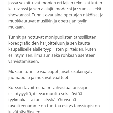
jossa sekoittuvat monien eri lajien tekniikat kuten
katutanssi ja sen alalajit, moderni jazztanssi sekä
showtanssi. Tunnit ovat aina opettajan näköiset ja
muokkautuvat musiikin ja opettajan tyylin
mukaan.
Tunnit painottuvat monipuolisten tanssillisten
koreografioiden harjoitteluun ja sen kautta
kaupalliselle alalle tyypillisten piirteiden, kuten
esiintymisen, ilmaisun sekä rohkean asenteen
vahvistamiseen.
Mukaan tunnille vaaleapohjaiset sisäkengät,
juomapullo ja mukavat vaatteet.
Kurssin tavoitteena on vahvistaa tanssijan
esiintyjyyttä, itsevarmuutta sekä löytää
tyylimukaista tanssityyliä. Yhteisenä
tavoitteenamme on tuottaa esitys tanssiopiston
kevätnäytökseen.